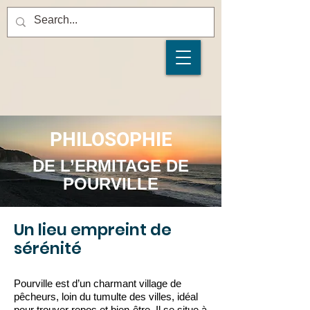
PHILOSOPHIE
DE L’ERMITAGE DE
POURVILLE
Un lieu empreint de
sérénité
Pourville est d’un charmant village de
pêcheurs, loin du tumulte des villes, idéal
pour trouver repos et bien-être. Il se situe à