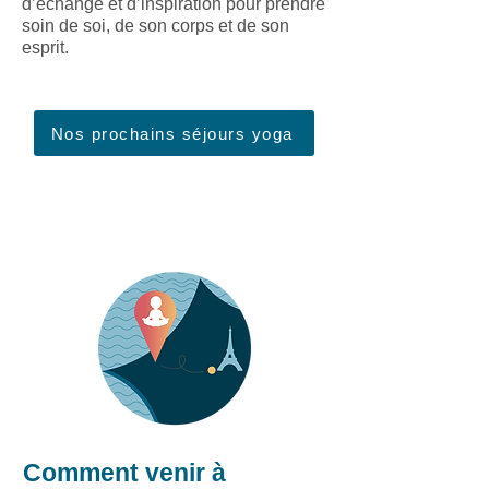
d’échange et d’inspiration pour prendre
soin de soi, de son corps et de son
esprit.
Promouvoir
la croissance
Nos prochains séjours yoga
Comment venir à